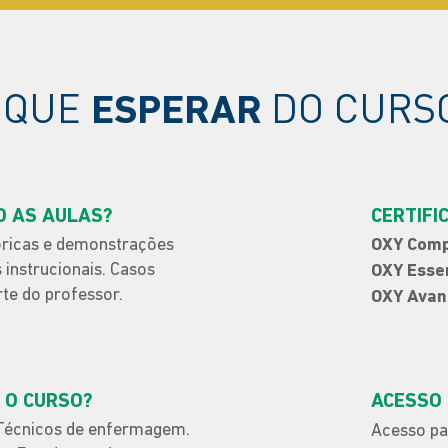
 QUE
DO CURS
ESPERAR
O AS AULAS?
CERTIFI
óricas e demonstrações
OXY Comp
s instrucionais. Casos
OXY Esse
rte do professor.
OXY Avan
 O CURSO?
ACESSO
Técnicos de enfermagem.
Acesso pa