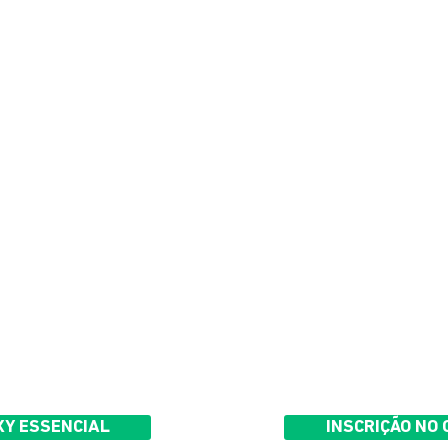
e oxigênio
Ventilação mecânic
ia
Gasometria
Semiologia respirat
ivos
Via aérea avançada
tória
Trocas gasosas
Casos clínicos
XY ESSENCIAL
INSCRIÇÃO NO