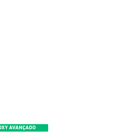
a
ória
 OXY AVANÇADO