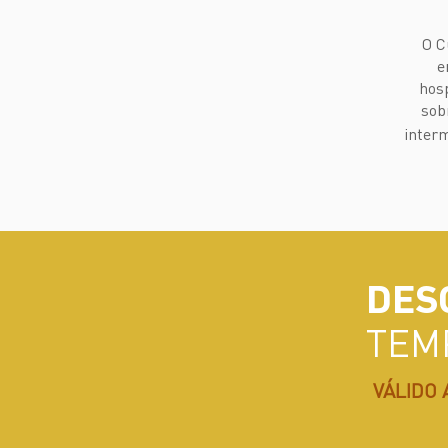
O C
e
hosp
sob
inter
DES
TEM
VÁLIDO 