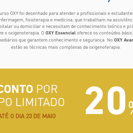
urso OXY foi desenhado para atender a profissionais e estudante
nfermagem, fisioterapia e medicina, que trabalham na assistênc
italar ou domiciliar e necessitam de conhecimento teórico e prá
re o oxigenoterapia. O
oferece os conteúdos básic
OXY Essencial
mediários que garantem conhecimento e segurança. No
OXY Ava
estão as técnicas mais complexas da oxigenoterapia.
POR
CONTO
20
PO LIMITADO
ATÉ O DIA 23 DE MAIO