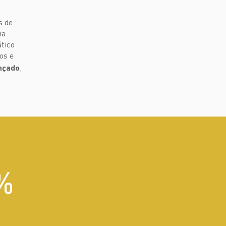
s de
ia
tico
os e
,
nçado
%