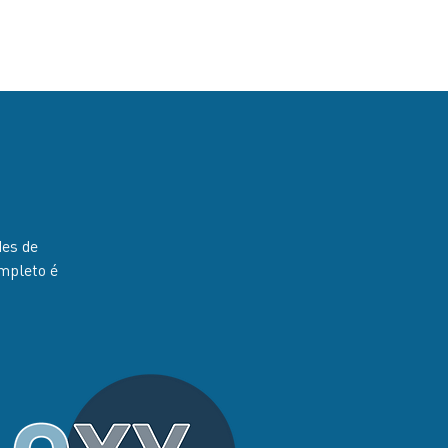
des de
mpleto é