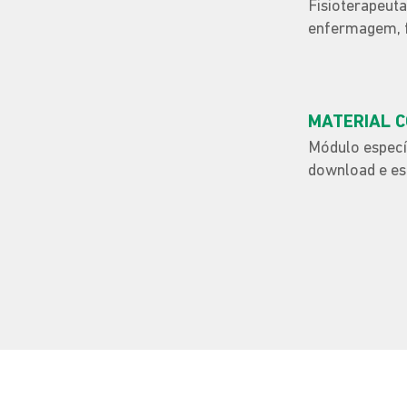
Fisioterapeuta
enfermagem, fi
MATERIAL 
Módulo especí
download e e