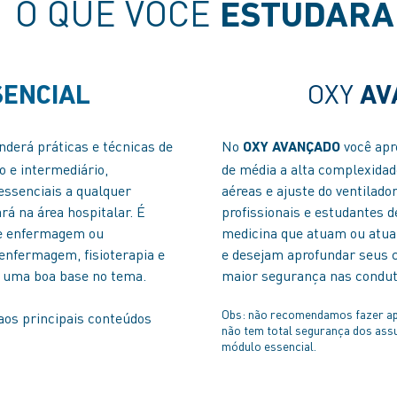
O QUE VOCÊ
ESTUDARÁ
OXY
ENCIAL
AV
nderá práticas e técnicas de
No
você apr
OXY AVANÇADO
o e intermediário,
de média a alta complexidad
essenciais a qualquer
aéreas e ajuste do ventilad
ará na área hospitalar.
É
profissionais e estudantes d
de enfermagem ou
medicina que atuam ou atua
enfermagem, fisioterapia e
e desejam aprofundar seus 
r uma boa base no tema.
maior segurança nas condut
​Obs: não recomendamos fazer a
aos principais conteúdos
não tem total segurança dos ass
módulo essencial.