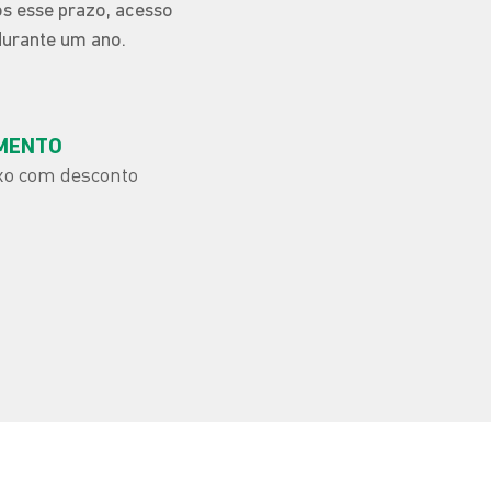
ós esse prazo, acesso
durante um ano.
IMENTO
xo com desconto