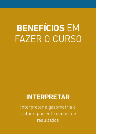
EM
BENEFÍCIOS
FAZER O CURSO
INTERPRETAR
Interpretar a gasometria e
tratar o paciente conforme
resultados