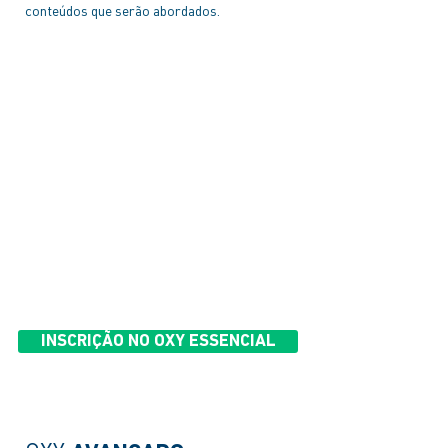
conteúdos que serão abordados.
Tipos de sistemas de oxigênio
Fisiologia respiratória
Tipos de dispositivos
Prática com dispositivos
Insuficiência respiratória
Casos clínicos
INSCRIÇÃO NO OXY ESSENCIAL